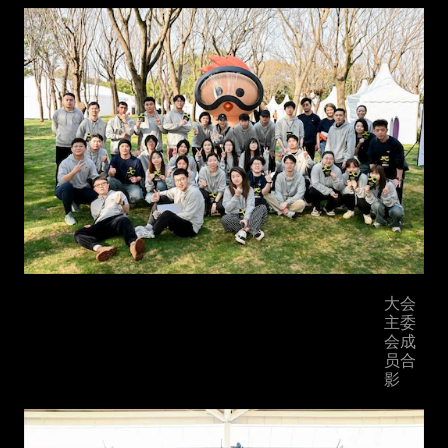
大会
主委
会成
员合
影